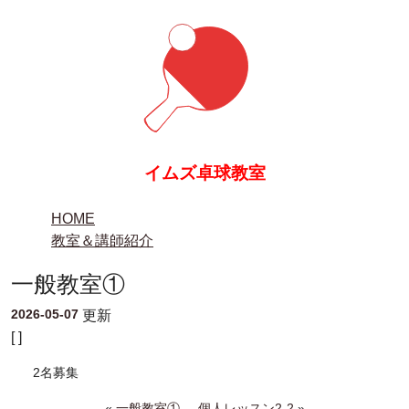
イムズ卓球教室
HOME
教室＆講師紹介
一般教室①
2026-05-07
更新
[ ]
2名募集
«
一般教室①
個人レッスン2-2
»