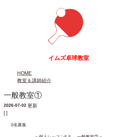
イムズ卓球教室
HOME
教室＆講師紹介
一般教室①
2026-07-02
更新
[ ]
0名募集
«
個人レッスン5-5
一般教室②
»