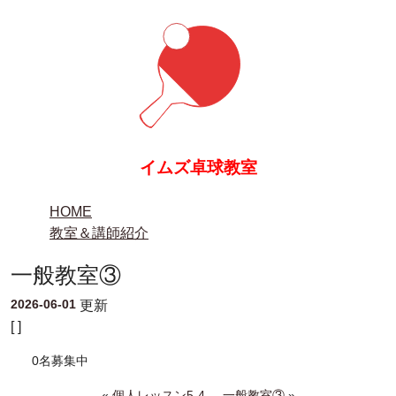
イムズ卓球教室
HOME
教室＆講師紹介
一般教室③
2026-06-01
更新
[ ]
0名募集中
«
個人レッスン5-4
一般教室③
»