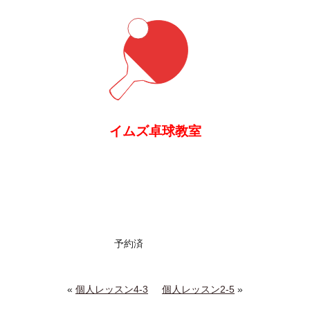
イムズ卓球教室
予約済
«
個人レッスン4-3
個人レッスン2-5
»