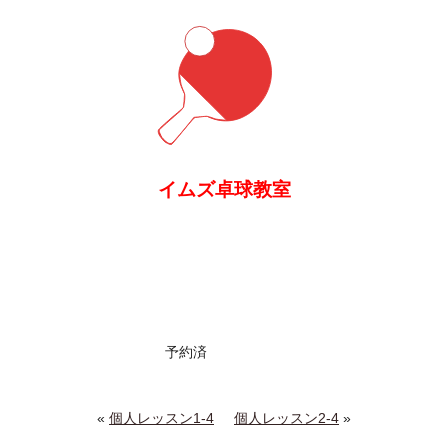
イムズ卓球教室
予約済
«
個人レッスン1-4
個人レッスン2-4
»