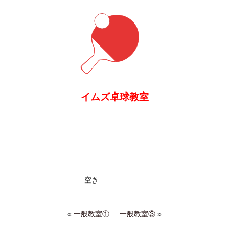
イムズ卓球教室
空き
«
一般教室①
一般教室③
»