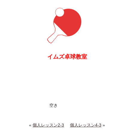
イムズ卓球教室
空き
«
個人レッスン2-3
個人レッスン4-3
»