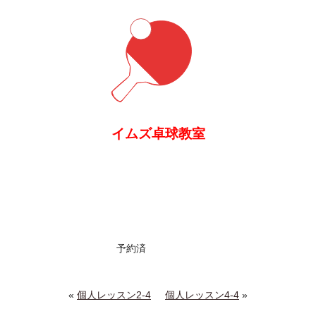
イムズ卓球教室
予約済
«
個人レッスン2-4
個人レッスン4-4
»