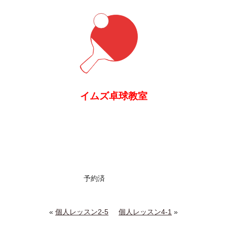
イムズ卓球教室
予約済
«
個人レッスン2-5
個人レッスン4-1
»